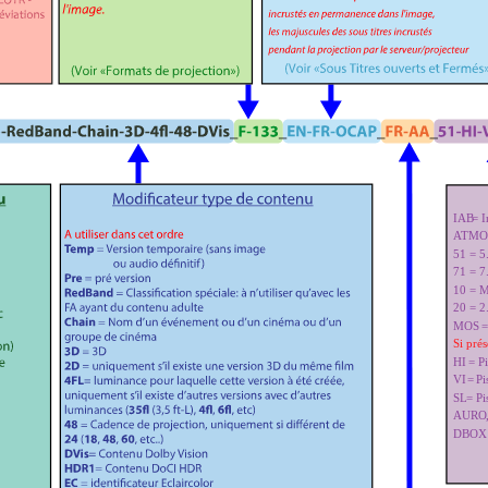
IAB
= 
ATMOS
51
= 5
71
= 7
10
= 
20
= 2.
MOS
=
Si prés
HI
= Pi
VI
= Pi
SL
= Pi
AURO
DBOX