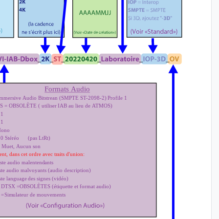
Formats Audio
Immersive Audio Bitstrean (SMPTE ST-2098-2) Profile 1
 = OBSOLÈTE ( utiliser IAB au lieu de ATMOS)
.1
.1
Mono
0 Stéréo
(pas LtRt)
 Muet, Aucun son
ent, dans cet ordre avec traits d'union:
ste audio malentendants
ste audio malvoyants (audio description)
ste language des signes (vidéo)
OBSOLÈTES (étiquette et format audio)
,
DTSX =
 =
Simulateur de mouvements