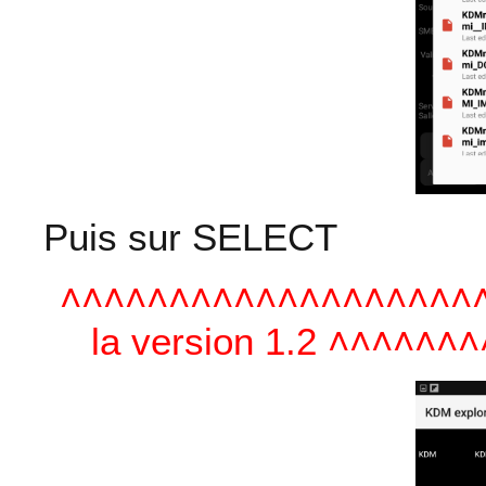
Puis sur SELECT
˄˄˄˄˄˄˄˄˄˄˄˄˄˄˄˄˄˄˄˄
la version 1.2 ˄˄˄˄˄