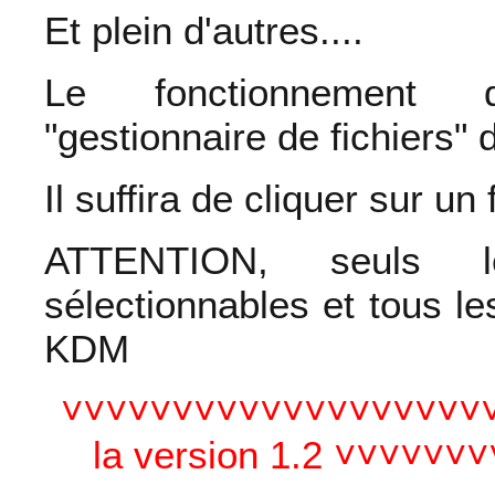
Et plein d'autres....
Le fonctionnement d
"gestionnaire de fichiers" 
Il suffira de cliquer sur un
ATTENTION, seuls l
sélectionnables et tous le
KDM
˅˅˅˅˅˅˅˅˅˅˅˅˅˅˅˅˅˅˅˅
la version 1.2 ˅˅˅˅˅