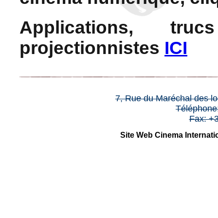
Applications, tr
projectionnistes
ICI
7, Rue du Maréchal des l
Téléphone:
Fax: +3
Site Web Cinema Internatio